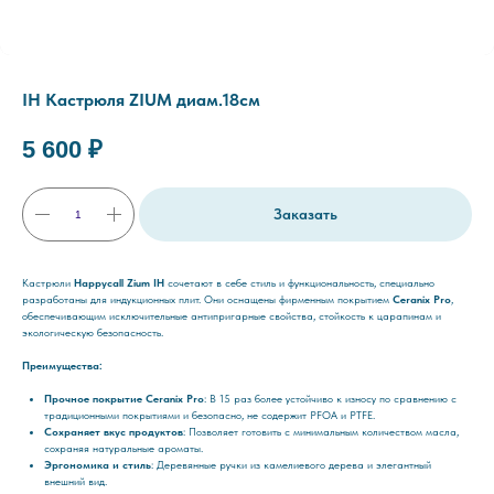
IH Кастрюля ZIUM диам.18см
5 600
₽
Заказать
Кастрюли
Happycall Zium IH
сочетают в себе стиль и функциональность, специально
разработаны для индукционных плит. Они оснащены фирменным покрытием
Ceranix Pro
,
обеспечивающим исключительные антипригарные свойства, стойкость к царапинам и
экологическую безопасность.
Преимущества:
Прочное покрытие Ceranix Pro
: В 15 раз более устойчиво к износу по сравнению с
традиционными покрытиями и безопасно, не содержит PFOA и PTFE.
Сохраняет вкус продуктов
: Позволяет готовить с минимальным количеством масла,
сохраняя натуральные ароматы.
Эргономика и стиль
: Деревянные ручки из камелиевого дерева и элегантный
внешний вид.