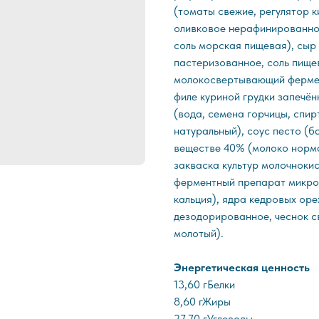
(томаты свежие, регулятор 
оливковое нерафинированное в
соль морская пищевая), сыр 
пастеризованное, соль пище
молокосвертывающий фермен
филе куриной грудки запечён
(вода, семена горчицы, спир
натуральный), соус песто (ба
веществе 40% (молоко норма
закваска культур молочнок
ферментный препарат микроб
кальция), ядра кедровых ор
дезодорированное, чеснок с
молотый).
Энергетическая ценность
13,60 гБелки
8,60 гЖиры
27,70 гУглеводы