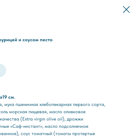
курицей и соусом песто
х19 см.
я, мука пшеничная хлебопекарная первого сорта,
 соль морская пищевая, масло оливковое
ества (Extra virgin olive oil), дрожжи
тные «Саф-инстант», масло подсолнечное
ванное), соус томатный (томаты протертые