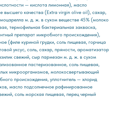
кислотности — кислота лимонная), масло
ысшего качества (Extra virgin olive oil), сахар,
моцарелла м. д. ж. в сухом веществе 45% (молоко
вая, термофильная бактериальная закваска,
тный препарат микробного происхождения),
ное (филе куриной грудки, соль пищевая, горчица
товой уксус, соль, сахар, пряности, ароматизатор
зилик свежий, сыр пармезан м. д. ж. в сухом
лизованное пастеризованное, соль пищевая,
ислых микроорганизмов, молокосвертывающий
ного происхождения, уплотнитель — хлорид
ехов, масло подсолнечное рафинированное
вежий, соль морская пищевая, перец черный