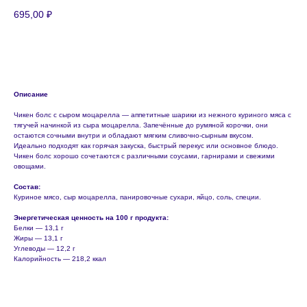
695,00
₽
Заказать
Описание
Чикен болс с сыром моцарелла — аппетитные шарики из нежного куриного мяса с
тягучей начинкой из сыра моцарелла. Запечённые до румяной корочки, они
остаются сочными внутри и обладают мягким сливочно‑сырным вкусом.
Идеально подходят как горячая закуска, быстрый перекус или основное блюдо.
Чикен болс хорошо сочетаются с различными соусами, гарнирами и свежими
овощами.
Состав:
Куриное мясо, сыр моцарелла, панировочные сухари, яйцо, соль, специи.
Энергетическая ценность на 100 г продукта:
Белки — 13,1 г
Жиры — 13,1 г
Углеводы — 12,2 г
Калорийность — 218,2 ккал