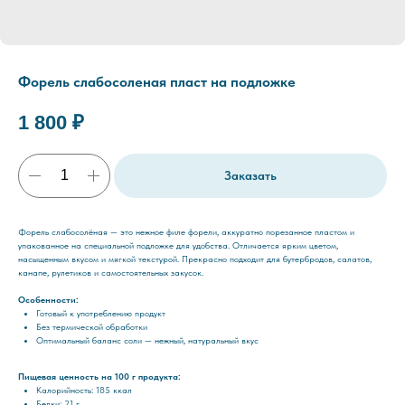
Форель слабосоленая пласт на подложке
1 800
₽
Заказать
Форель слабосолёная — это нежное филе форели, аккуратно порезанное пластом и
упакованное на специальной подложке для удобства. Отличается ярким цветом,
насыщенным вкусом и мягкой текстурой. Прекрасно подходит для бутербродов, салатов,
канапе, рулетиков и самостоятельных закусок.
Особенности:
Готовый к употреблению продукт
Без термической обработки
Оптимальный баланс соли — нежный, натуральный вкус
Пищевая ценность на 100 г продукта:
Калорийность: 185 ккал
Белки: 21 г