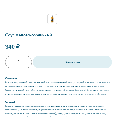
Соус медово-горчичный
340
₽
Заказать
Описание
Медово-горчичный соус — нежный, сладко-пикантный соус, который идеально подходит для
жарки и запекания мяса, курицы, а также для заправки салатов и подачи к овощным
блюдам. Мягкий вкус мёда в сочетании с зернистой горчицей придаёт блюдам аппетитную
карамелизированную корочку и насыщенный аромат, делая каждую трапезу особенной.
Состав:
Масло подсолнечное рафинированное дезодорированное, вода, мёд, сироп глюкозно-
фруктозный, молочный продукт (сыворотка молочная пастеризованная, сухой глюкозный
сироп, растительные масла высшего сорта), соль, уксус натуральный, семена горчицы,