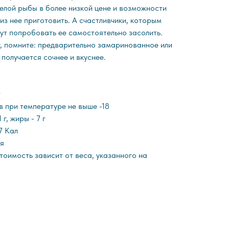
целой рыбы в более низкой цене и возможности
из нее приготовить. А счастливчики, которым
гут попробовать ее самостоятельно засолить.
, помните: предварительно замаринованное или
получается сочнее и вкуснее.
т
в при температуре не выше -18
г, жиры - 7 г
7 Кал
ия
тоимость зависит от веса, указанного на