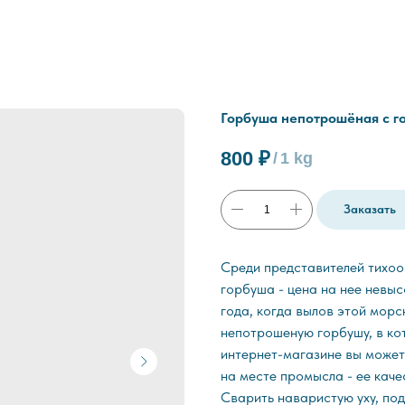
Горбуша непотрошёная с г
800
₽
/
1 kg
Заказать
Среди представителей тихоо
горбуша - цена на нее невыс
года, когда вылов этой мор
непотрошеную горбушу, в ко
интернет-магазине вы может
на месте промысла - ее каче
Сварить наваристую уху, по