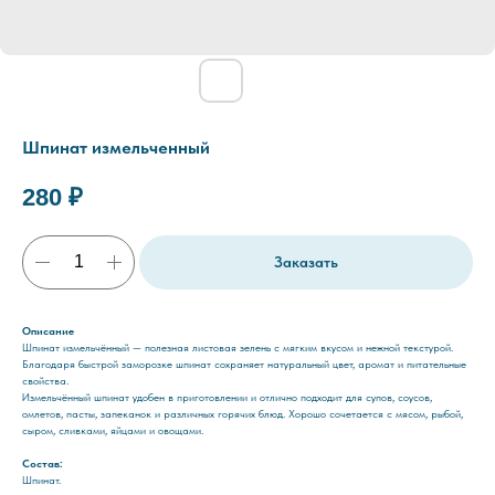
Шпинат измельченный
280
₽
Заказать
Описание
Шпинат измельчённый — полезная листовая зелень с мягким вкусом и нежной текстурой.
Благодаря быстрой заморозке шпинат сохраняет натуральный цвет, аромат и питательные
свойства.
Измельчённый шпинат удобен в приготовлении и отлично подходит для супов, соусов,
омлетов, пасты, запеканок и различных горячих блюд. Хорошо сочетается с мясом, рыбой,
сыром, сливками, яйцами и овощами.
Состав:
Шпинат.